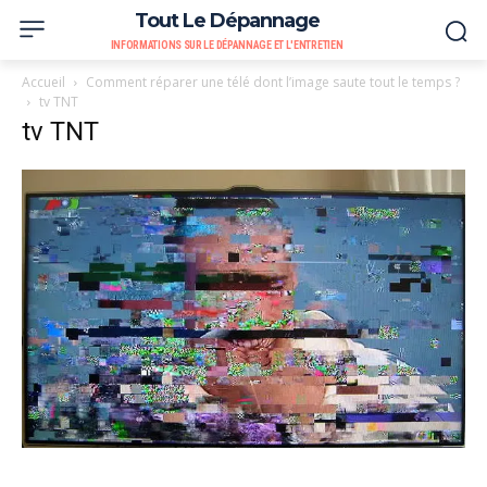
Tout Le Dépannage
INFORMATIONS SUR LE DÉPANNAGE ET L'ENTRETIEN
Accueil
Comment réparer une télé dont l’image saute tout le temps ?
tv TNT
tv TNT