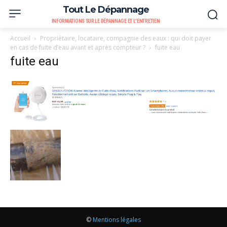
Tout Le Dépannage
INFORMATIONS SUR LE DÉPANNAGE ET L'ENTRETIEN
Accueil
Propriétaire, locataire, compagnie des eaux : qui doit payer
en cas de fuite d’eau avant et après compteur ?
fuite eau
fuite eau
©
Mentions légales