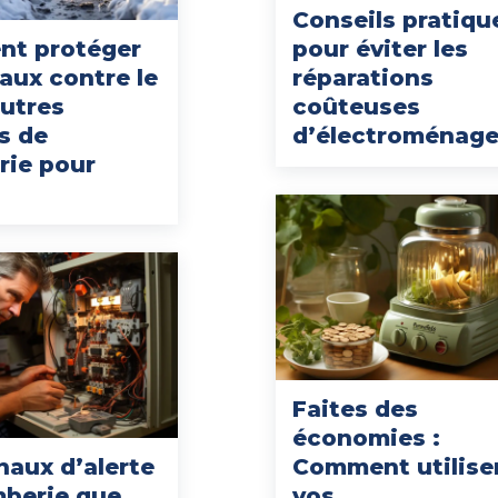
Conseils pratiqu
t protéger
pour éviter les
aux contre le
réparations
autres
coûteuses
s de
d’électroménage
rie pour
Faites des
économies :
naux d’alerte
Comment utilise
mberie que
vos