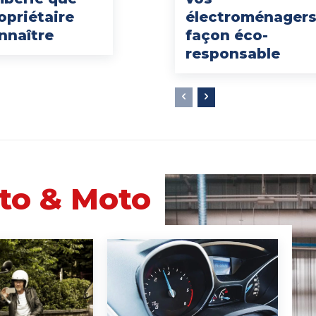
opriétaire
électroménagers
nnaître
façon éco-
responsable
to & Moto