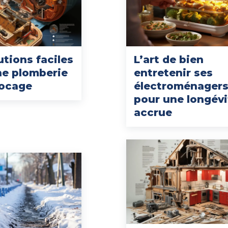
utions faciles
L’art de bien
ne plomberie
entretenir ses
locage
électroménager
pour une longévi
accrue