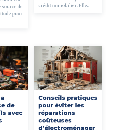
crédit immobilier. Elle...
e source de
titude pour
la
Conseils pratiques
ce de
pour éviter les
ls avec
réparations
s
coûteuses
n
d’électroménager