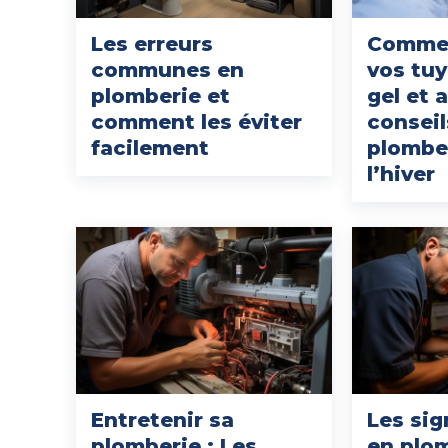
Les erreurs
Commen
communes en
vos tuy
plomberie et
gel et 
comment les éviter
conseil
facilement
plombe
l’hiver
Entretenir sa
Les sig
plomberie : Les
en plo