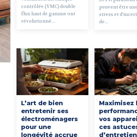
contrôlée (VMC) double
peuvent être un
flux haut de gamme ont
stress et d'incer
révolutionné...
de...
L’art de bien
Maximisez 
entretenir ses
performan
électroménagers
vos apparei
pour une
ces astuce
longévité accrue
d’entretie