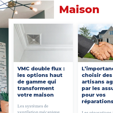
Maison
VMC double flux :
L’importan
les options haut
choisir des
de gamme qui
artisans a
transforment
par les as
votre maison
pour vos
réparation
Les systèmes de
ventilation mécanique
Les réparations 