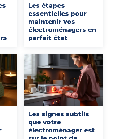
es
Les étapes
essentielles pour
maintenir vos
électroménagers en
rs
parfait état
Les signes subtils
que votre
r
électroménager est
sur le point de