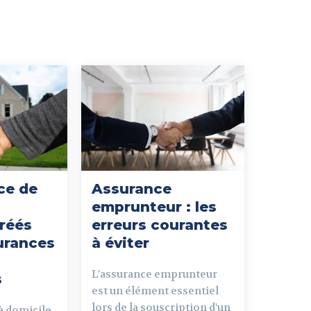
ce de
Assurance
emprunteur : les
gréés
erreurs courantes
surances
à éviter
L'assurance emprunteur
s
est un élément essentiel
lors de la souscription d'un
à domicile