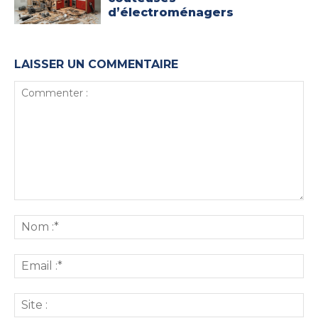
d’électroménagers
LAISSER UN COMMENTAIRE
Commenter
:
No
:*
Ema
:*
Sit
: