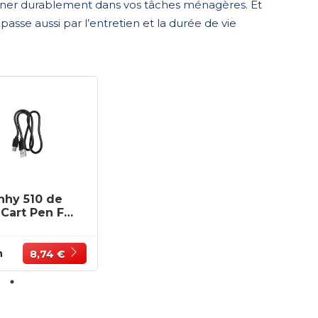
ner durablement dans vos tâches ménagères. Et
asse aussi par l’entretien et la durée de vie
hhy 510 de
 Cart Pen Fer
r Électrique
Tête avec
pérature
n
8,74 €
 Mini Kit de
 Souder en
Blanc