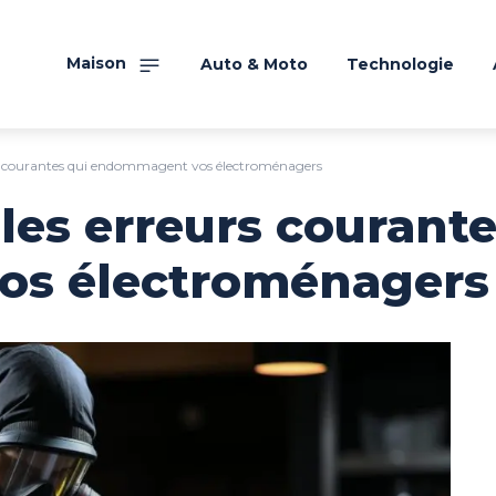
Maison
Auto & Moto
Technologie
s courantes qui endommagent vos électroménagers
es erreurs courante
s électroménagers