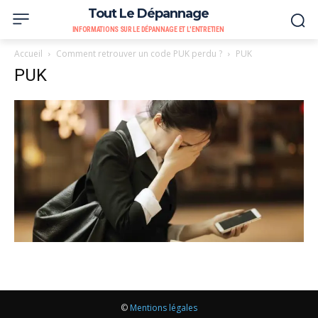
Tout Le Dépannage
INFORMATIONS SUR LE DÉPANNAGE ET L'ENTRETIEN
Accueil
Comment retrouver un code PUK perdu ?
PUK
PUK
©
Mentions légales