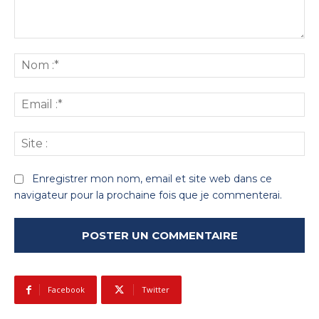
Commenter
:
No
:*
Ema
:*
Sit
:
Enregistrer mon nom, email et site web dans ce
navigateur pour la prochaine fois que je commenterai.
Facebook
Twitter