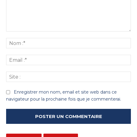
Commenter
:
No
:*
Ema
:*
Sit
:
Enregistrer mon nom, email et site web dans ce
navigateur pour la prochaine fois que je commenterai.