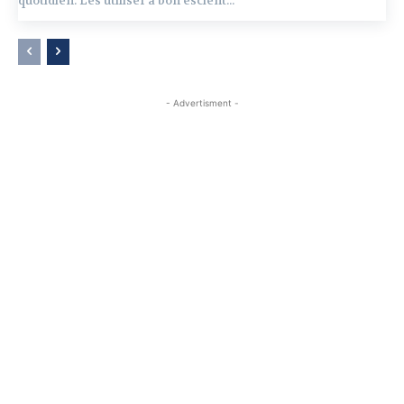
quotidien. Les utiliser à bon escient...
- Advertisment -