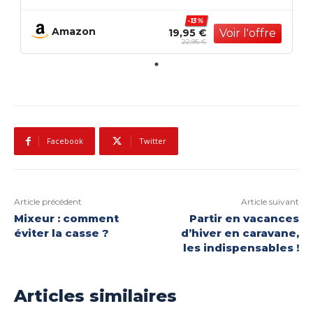
veste, canapé, siège de bateau ou de
voiture, instructions super faciles pour
-13%
faire correspondre n'importe quelle
Amazon
19,95 €
couleur
22,95 €
Facebook
Twitter
Article précédent
Article suivant
Mixeur : comment
Partir en vacances
éviter la casse ?
d’hiver en caravane,
les indispensables !
Articles similaires