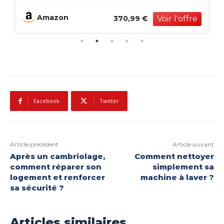
térieur et intérieur - Balcon avec
ultra s
stème de drainage et système de
mazon
Amazo
370,99 €
clic - Marron
Facebook
Twitter
Article précédent
Article suivant
Après un cambriolage,
Comment nettoyer
comment réparer son
simplement sa
logement et renforcer
machine à laver ?
sa sécurité ?
Articles similaires