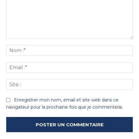
Commenter
:
No
:*
Ema
:*
Sit
:
Enregistrer mon nom, email et site web dans ce
navigateur pour la prochaine fois que je commenterai.