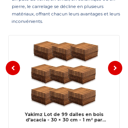
pierre, le carrelage se décline en plusieurs
matériaux, offrant chacun leurs avantages et leurs
inconvénients.
Yakimz Lot de 99 dalles en bois
Lospitc
d'acacia - 30 × 30 cm - 1 m² par
d'acaci
relage de sol - Revêtement de sol
de Sol 