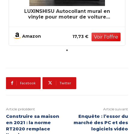
LUXINSHISU Autocollant mural en
vinyle pour moteur de voiture
autocollant de vitesse automobile
mécanique décoration de Garage
papier peint artistique
Amazon
17,73 €
Facebook
Twitter
Article précédent
Article suivant
Construire sa maison
Enquête : l’essor du
en 2021 : la norme
marché des PC et des
RT2020 remplace
logiciels vidéo