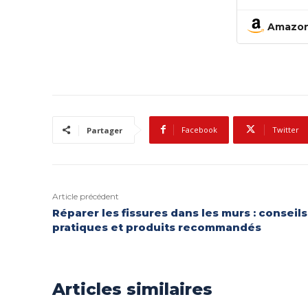
capteurs
- Access
pour un
Amazo
facil
toi
cé
Facebook
Twitter
Partager
Article précédent
Réparer les fissures dans les murs : conseils
pratiques et produits recommandés
Articles similaires