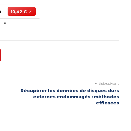
 à induction
oire portable
e utilisation
n
10,42 €
e dans les
lettes en
ramique
Article suivant
Récupérer les données de disques durs
externes endommagés : méthodes
efficaces