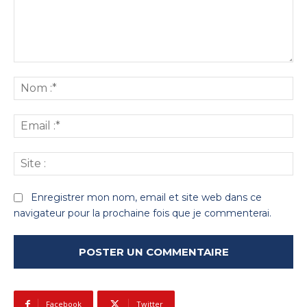
Commenter
:
No
:*
Ema
:*
Sit
:
Enregistrer mon nom, email et site web dans ce
navigateur pour la prochaine fois que je commenterai.
Facebook
Twitter