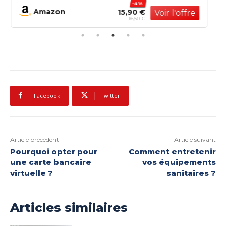
-19%
Jusqu'à 1 cm - Joint Plaque de Plâtre -
Amazon
9,59 €
Pot de 1,5kg
11,90 €
Facebook
Twitter
Article précédent
Article suivant
Pourquoi opter pour
Comment entretenir
une carte bancaire
vos équipements
virtuelle ?
sanitaires ?
Articles similaires