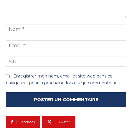
Commenter
:
No
:*
Ema
:*
Sit
:
Enregistrer mon nom, email et site web dans ce
navigateur pour la prochaine fois que je commenterai.
Facebook
Twitter