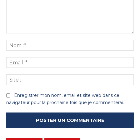
Commenter
:
No
:*
Ema
:*
Sit
:
Enregistrer mon nom, email et site web dans ce
navigateur pour la prochaine fois que je commenterai.