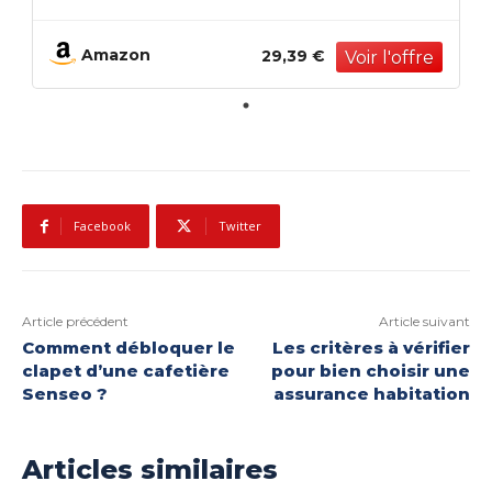
Gadgets Facile Portable
Multifonctionnel, Outils De Poche Pour
Cyclisme, Camping
Amazon
29,39 €
Facebook
Twitter
Article précédent
Article suivant
Comment débloquer le
Les critères à vérifier
clapet d’une cafetière
pour bien choisir une
Senseo ?
assurance habitation
Articles similaires