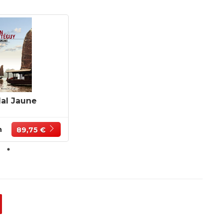
al Jaune
n
89,75 €