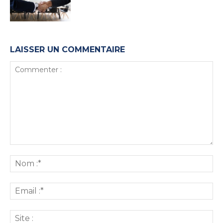
LAISSER UN COMMENTAIRE
Commenter
:
No
:*
Ema
:*
Sit