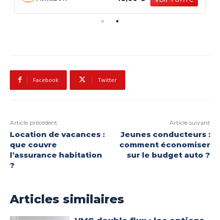
Numérique Station de Soudage
36,99 €
Facebook
Twitter
Article précédent
Article suivant
Location de vacances :
Jeunes conducteurs :
que couvre
comment économiser
l’assurance habitation
sur le budget auto ?
?
Articles similaires