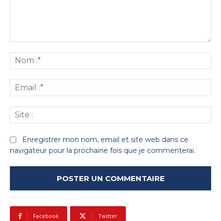
Commenter
:
No
:*
Ema
:*
Sit
:
Enregistrer mon nom, email et site web dans ce
navigateur pour la prochaine fois que je commenterai.
Facebook
Twitter