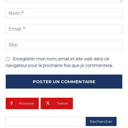
Commenter
:
No
:*
Ema
:*
Sit
:
Enregistrer mon nom, email et site web dans ce
navigateur pour la prochaine fois que je commenterai.
Facebook
Twitter
Rechercher